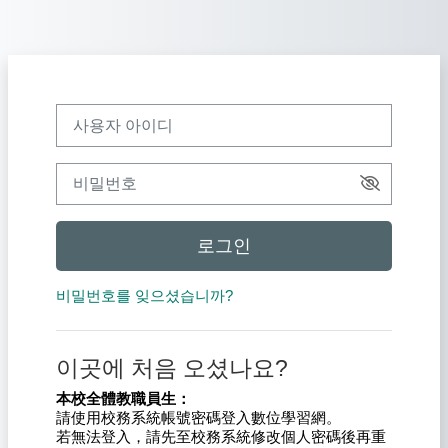
메인 콘텐츠로 건너뛰기
사용자 아이디
비밀번호
로그인
비밀번호를 잊으셨습니까?
이곳에 처음 오셨나요?
本校全體教職員生：
請使用校務系統帳號密碼登入數位學習網。
若無法登入，請先至校務系統修改個人密碼後再重